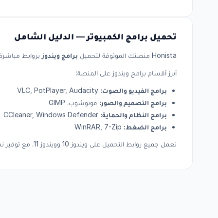
تحميل برامج الكمبيوتر — الدليل الشامل
Honista منصتك الموثوقة لتحميل
برامج ويندوز
بروابط مباشرة و
أبرز أقسام برامج ويندوز على المنصة:
برامج الفيديو والصوت:
VLC, PotPlayer, Audacity
برامج التصميم والصور:
فوتوشوب، GIMP
برامج النظام والحماية:
CCleaner, Windows Defender
برامج الضغط:
WinRAR, 7-Zip
تعمل جميع روابط التحميل على ويندوز 10 وويندوز 11، مع توفير نسخ 32 و64 بت حسب المتاح لكل برنامج.