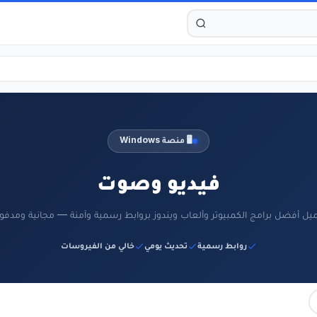
🖥️ منصة Windows
فيديو وصوت
يل أفضل برامج الكمبيوتر وألعاب ويندوز بروابط رسمية وآمنة — مجانية ومدفو
روابط رسمية
تحديث يومي
خالي من الفيروسات