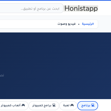
الرئيسية
فيديو وصوت
●
تحم
💻 برنامج
🎮 لعبة
💻 برامج كمبيوتر
🎮 ألعاب كمبيوتر