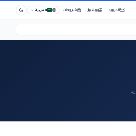
أندرويد
ويندوز
شروحات
العربية
عة